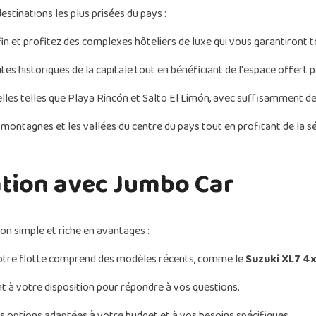
stinations les plus prisées du pays :
n et profitez des complexes hôteliers de luxe qui vous garantiront to
ites historiques de la capitale tout en bénéficiant de l'espace offert 
lles telles que Playa Rincón et Salto El Limón, avec suffisamment de 
montagnes et les vallées du centre du pays tout en profitant de la sé
ation avec Jumbo Car
n simple et riche en avantages :
otre flotte comprend des modèles récents, comme le
Suzuki XL7 4x
nt à votre disposition pour répondre à vos questions.
s options adaptées à votre budget et à vos besoins spécifiques.