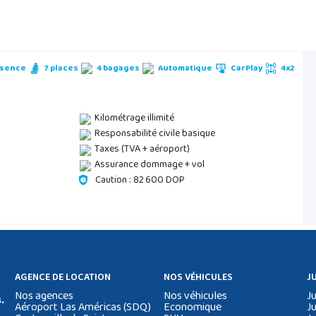
sence
7 places
4 bagages
Automatique
CarPlay
4x2
Kilométrage illimité
Responsabilité civile basique
Taxes (TVA + aéroport)
Assurance dommage + vol
Caution : 82 600 DOP
AGENCE DE LOCATION
NOS VÉHICULES
J
Nos agences
Nos véhicules
J
.
Aéroport Las Américas (SDQ)
Economique
J