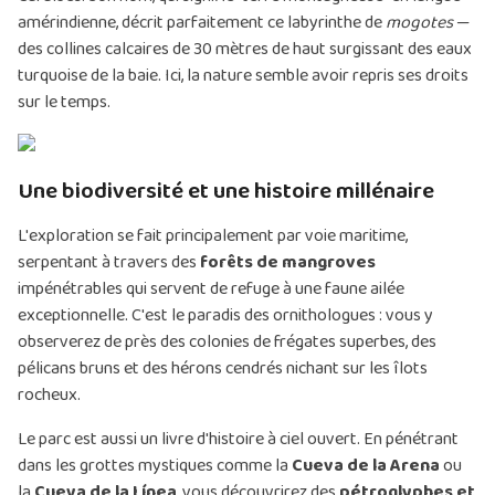
amérindienne, décrit parfaitement ce labyrinthe de
mogotes
—
des collines calcaires de 30 mètres de haut surgissant des eaux
turquoise de la baie. Ici, la nature semble avoir repris ses droits
sur le temps.
Une biodiversité et une histoire millénaire
L'exploration se fait principalement par voie maritime,
serpentant à travers des
forêts de mangroves
impénétrables qui servent de refuge à une faune ailée
exceptionnelle. C'est le paradis des ornithologues : vous y
observerez de près des colonies de frégates superbes, des
pélicans bruns et des hérons cendrés nichant sur les îlots
rocheux.
Le parc est aussi un livre d'histoire à ciel ouvert. En pénétrant
dans les grottes mystiques comme la
Cueva de la Arena
ou
la
Cueva de la Línea
, vous découvrirez des
pétroglyphes et