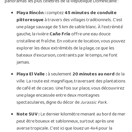
panoramas les plus célèbres de la République Dominicaine :
Playa Rincón :
comptez
45 minutes de conduite
pittoresque
à travers des villages traditionnels. C'est
une plage sauvage de 5 km de sable blanc. À l'extrémité
gauche, la rivière
Caño Frío
offre une eau douce
cristalline et fraîche. En voiture de location, vous pouvez
explorer les deux extrémités de la plage, ce que les
bateaux d'excursion, contraints par le temps, ne font
jamais.
Playa El Valle :
à seulement
20 minutes au nord
de la
ville. La route est magnifique, traversant des plantations
de café et de cacao. Une fois sur place, vous découvrirez
une plage encaissée entre deux montagnes
spectaculaires, digne du décor de
Jurassic Park
.
Note SUV :
Le dernier kilomètre menant au bord de mer
peut être boueux et sablonneux, surtout après une
averse tropicale. C'est ici que louez un 4x4 pour la