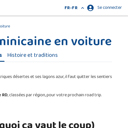
Se connecter
FR-FR
oiture
minicaine en voiture
s
Histoire et traditions
ques désertes et ses lagons azur, il faut quitter les sentiers
e RD
, classées par région, pour votre prochain road trip.
quoi ça vaut le coup)