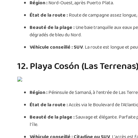
Région :
Nord-Ouest, après Puerto Plata.
État de la route :
Route de campagne assez longue, p
Beauté de la plage :
Une baie tranquille aux eaux pe
dégradés de bleu du Nord.
Véhicule conseillé :
SUV
. La route est longue et peu
12. Playa Cosón (Las Terrenas
Région :
Péninsule de Samaná, à l'entrée de Las Terre
État de la route :
Accès via le Boulevard de l'Atlant
Beauté de la plage :
Sauvage et élégante. Parfaite p
l'île.
Véhicule conseillé :
Citadine ou SUV
. L'accès est f